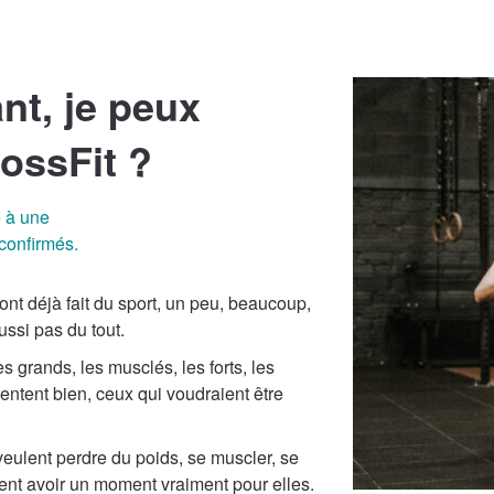
nt, je peux
rossFit ?
é à une
confirmés.
ont déjà fait du sport, un peu, beaucoup,
ssi pas du tout.
s grands, les musclés, les forts, les
entent bien, ceux qui voudraient être
veulent perdre du poids, se muscler, se
ulent avoir un moment vraiment pour elles.