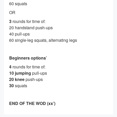
60 squats
OR
3
rounds for time of:
20 handstand push-ups
40 pull-ups
60 single-leg squats, alternating legs
Beginners options`
4
rounds for time of:
10 jumping
pull-ups
20 knee
push-ups
30
squats
END OF THE WOD (xx’)