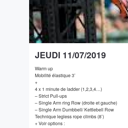
JEUDI 11/07/2019
Warm up
Mobilité élastique 3’
+
4 x 1 minute de ladder (1,2,3,4…)
– Strict Pull-ups
– Single Arm ring Row (droite et gauche)
– Single Arm Dumbbell/ Kettlebell Row
Technique legless rope climbs (8’)
+ Voir options :