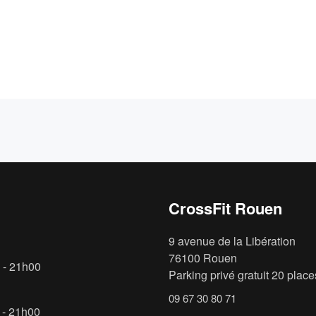
CrossFit Rouen
9 avenue de la Libération
76100 Rouen
 - 21h00
Parking privé gratuit 20 places
09 67 30 80 71
 - 21h00