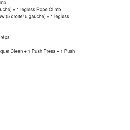
limb
gauche) = 1 legless Rope Climb
ow (5 droite/ 5 gauche) = 1 legless
 réps
Squat Clean + 1 Push Press + 1 Push