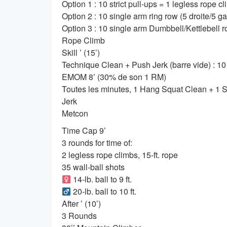
Option 1 : 10 strict pull-ups = 1 legless rope c
Option 2 : 10 single arm ring row (5 droite/5 
Option 3 : 10 single arm Dumbbell/Kettlebell r
Rope Climb
Skill ’ (15’)
Technique Clean + Push Jerk (barre vide) : 10
EMOM 8’ (30% de son 1 RM)
Toutes les minutes, 1 Hang Squat Clean + 1 
Jerk
Metcon
Time Cap 9’
3 rounds for time of:
2 legless rope climbs, 15-ft. rope
35 wall-ball shots
14-lb. ball to 9 ft.
20-lb. ball to 10 ft.
After ’ (10’)
3 Rounds