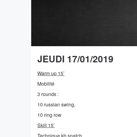
JEUDI 17/01/2019
Warm up 15’
Mobilité
3 rounds :
10 russian swing,
10 ring row
Skill 15’
Technique kb snatch