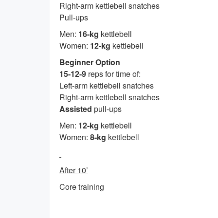
Right-arm kettlebell snatches
Pull-ups
Men:
16-kg
kettlebell
Women:
12-kg
kettlebell
Beginner Option
15-12-9
reps for time of:
Left-arm kettlebell snatches
Right-arm kettlebell snatches
Assisted
pull-ups
Men:
12-kg
kettlebell
Women:
8-kg
kettlebell
After 10’
Core training