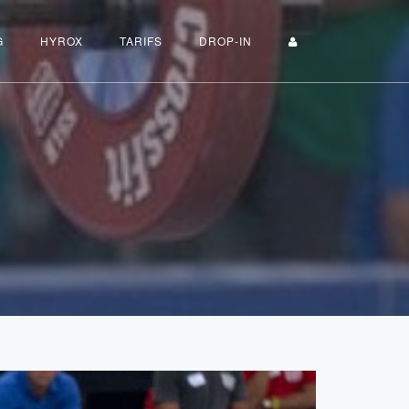
G
HYROX
TARIFS
DROP-IN