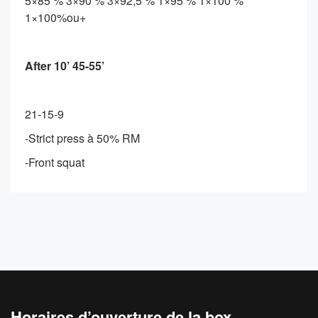
5×85 % 3×90 % 3×92,5 % 1×95 % 1×100 %
1×100%ou+
After 10’ 45-55’
21-15-9
-Strict press à 50% RM
-Front squat
Horaires d’ouverture de la box