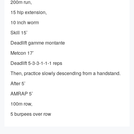
200m run,
15 hip extension,
10 inch worm
Skill 15’
Deadlift gamme montante
Metcon 17’
Deadlift 5-3-3-1-1-1 reps
Then, practice slowly descending from a handstand.
After 5’
AMRAP 5’
100m row,
5 burpees over row