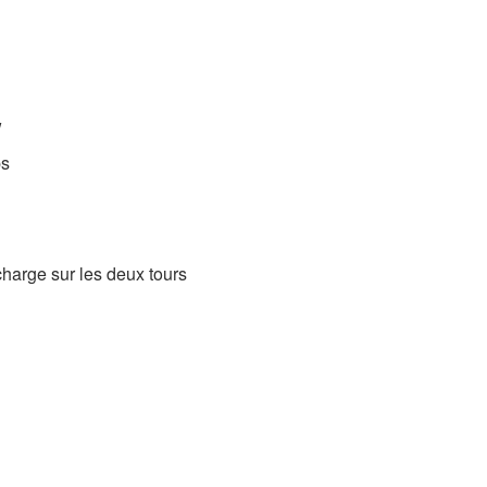
w
ps
 charge sur les deux tours