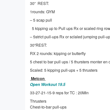
30” REST:
1rounds: GYM
– 5 scap pull
5 kipping up to Pull ups Rx or scaled ring ro
– 5strict pull-ups Rx or sclaled jumping pull-u
30”REST:
RX 2 rounds: kipping or butterfly
5 chest to bar pull ups / 5 thursters monter en
Scaled: 5 kipping pull-ups + 5 thrusters
Metcon
Open Workout 19.5
33-27-21-15-9 reps for TC : 20Min
Thrusters
Chest-to-bar pull-ups