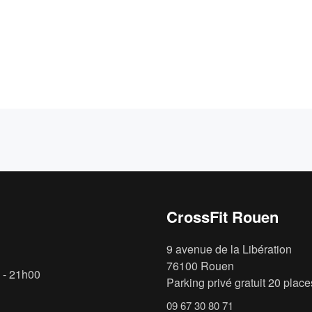
CrossFit Rouen
9 avenue de la Libération
76100 Rouen
 - 21h00
Parking privé gratuit 20 places
09 67 30 80 71