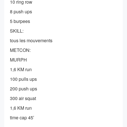
10 ring row
8 push ups
5 burpees
SKILL:
tous les mouvements
METCON:
MURPH
1,6 KM run
100 pulls ups
200 push ups
300 air squat
1,6 KM run
time cap 45′