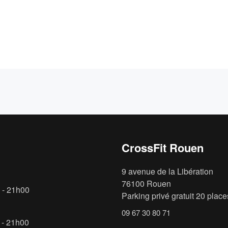
CrossFit Rouen
9 avenue de la Libération
76100 Rouen
 - 21h00
Parking privé gratuit 20 places
09 67 30 80 71
 - 21h00