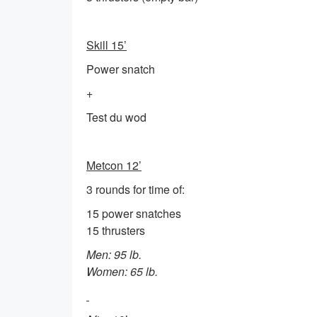
Skill 15’
Power snatch
+
Test du wod
Metcon 12’
3 rounds for time of:
15 power snatches
15 thrusters
Men: 95 lb.
Women: 65 lb.