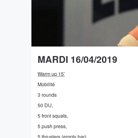
MARDI 16/04/2019
Warm up 15’
Mobilité
3 rounds
50 DU,
5 front squats,
5 push press,
5 thrusters (empty bar)