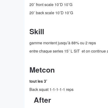
20¨ front scale 10¨D 10¨G
20¨ back scale 10¨D 10¨G
Skill
gamme montent jusqu’à 88% ou 2 reps
entre chaque series 15¨ L SIT et on continue 
Metcon
tout les 3’
Back squat 1-1-1-1-1 reps
After