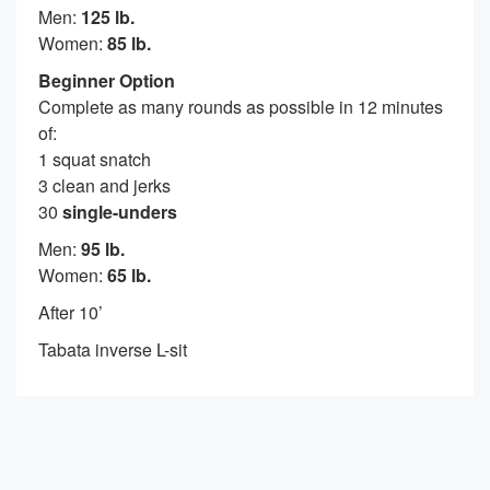
Men:
125 lb.
Women:
85 lb.
Beginner Option
Complete as many rounds as possible in 12 minutes
of:
1 squat snatch
3 clean and jerks
30
single-unders
Men:
95 lb.
Women:
65 lb.
After 10’
Tabata inverse L-sit