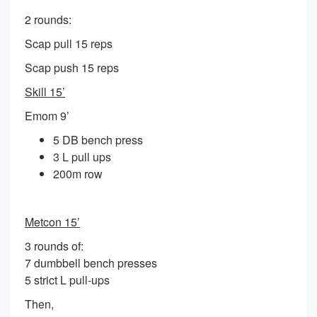
2 rounds:
Scap pull 15 reps
Scap push 15 reps
Skill 15’
Emom 9’
5 DB bench press
3 L pull ups
200m row
Metcon 15’
3 rounds of:
7 dumbbell bench presses
5 strict L pull-ups
Then,