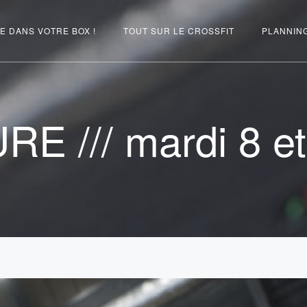
E DANS VOTRE BOX !
TOUT SUR LE CROSSFIT
PLANNIN
E /// mardi 8 et