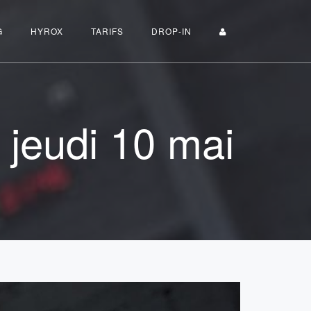
G
HYROX
TARIFS
DROP-IN
 jeudi 10 mai