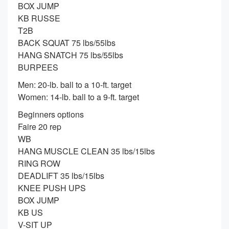
BOX JUMP
KB RUSSE
T2B
BACK SQUAT 75 lbs/55lbs
HANG SNATCH 75 lbs/55lbs
BURPEES
Men: 20-lb. ball to a 10-ft. target
Women: 14-lb. ball to a 9-ft. target
Beginners options
Faire 20 rep
WB
HANG MUSCLE CLEAN 35 lbs/15lbs
RING ROW
DEADLIFT 35 lbs/15lbs
KNEE PUSH UPS
BOX JUMP
KB US
V-SIT UP