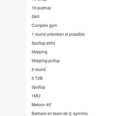
10 pushup
Skill
Complex gym
1 round unbroken si possible
5pullup strict
5kipping
5kipping pullup
2 round
5 T2B
3pullup
1MU
Metcon 40’
Barbara en team de 2, synchro