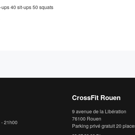
h-ups 40 sit-ups 50 squats
.
CrossFit Rouen
9 avenue de la Libération
76100 Rouen
 - 21h00
Parking privé gratuit 20 places