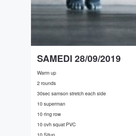
SAMEDI 28/09/2019
Warm up
2 rounds
30sec samson stretch each side
10 superman
10 ring row
10 ovh squat PVC
10 Situp