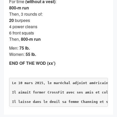
For time
(without a vest)
:
800-m run
Then, 3 rounds of:
20
burpees
4 power cleans
6 front squats
Then,
800-m run
Men:
75 lb.
Women:
55 lb.
END OF THE WOD (xx’)
Le 10 mars 2015, le maréchal adjoint américain, Jo
Il aimait former CrossFit avec ses amis et collègu
Il laisse dans le deuil sa femme Channing et son f