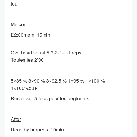
tour
Metcon
E2:30mom: 15min
Overhead squat 5-3-3-1-1-1 reps
Toutes les 2’30
5×85 % 3×90 % 3×92,5 % 1×95 % 1×100 %
1×100%ou+
Rester sur 5 reps pour les beginners.
After
Dead by burpees 10min