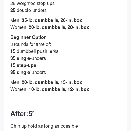
25 weighted step-ups
25
double-unders
Men:
35-lb. dumbbells, 20-in. box
Women:
20-lb. dumbbells, 20-in. box
Beginner Option
3 rounds for time of:
15
dumbbell push jerks
35 single
-unders
15 step-ups
35 single
-unders
Men:
20-lb. dumbbells, 15-in. box
Women:
10-lb. dumbbells, 12-in. box
After:5’
Chin up hold as long as possible