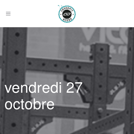
Afficher
le
menu
vendredi 27
octobre